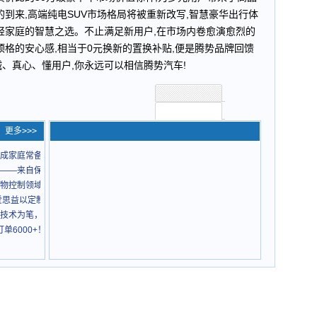
的到来,高端纯电SUV市场格局将被重新改写,智慧豪华出行体
轻家庭的智慧之选。不止满足新用户,在市场内卷愈演愈烈的
顶格的安心感,相当于0元换新的置换补贴,便是腾势品牌回馈
、真心、懂用户,你永远可以相信腾势汽车!
更多>>>
成家庭常备药
——来自保抵力中医现代化的康复希望
物控制领域的绿色创新与专业守护
爱思益以定制化服务点亮青年职业未来
技术为笔，绘就智慧工程新蓝图
h订单6000+！奇瑞AI之夜亮出智能新王牌