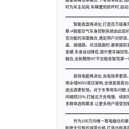
提重物等泊车痛点,下车锁车即走,随
时为车主站岗,车辆遭到损坏时,自
智能底盘再进化,打造百万级豪
辇-A智能空气车身控制系统由此前
览功能的深度融合,满足用户对舒适
盖、接缝路、坑洼路面时,悬架提前变
变硬,车身自动降低,提升整车操控
融合,全新腾势N7不仅稳坐智驾第
高效电能再进化,充电效率更高、
用全域800V高压架构,全球首搭高功率
途出游更松弛。对于冬季用车问题,全
间缩短25%,打破北方充电慢、续航
多群体选购需求,让更多用户感受到
作为100万内唯一智电融合的豪
和绝无仅有的诚意价格,打造出极具