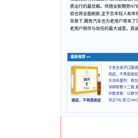
质出行的最优解。伴随全新腾势N7
验也将全面刷新,定不负年轻人和年
背景下,腾势汽车也为老用户带来了
老用户陪伴与信任的最大诚意。真诚
最新推荐 >>
王老吉保济口服液
癌症，不再是绝症
天诗杀菌剂：微生
深耕职教十二载 
中数求索：以数字
风云T9L盲订24
癌症，不再是绝症