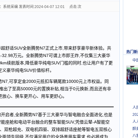
采编 发表时间:2024-04-07 12:01 点击:
次
华超舒适SUV全新腾势N7正式上市,带来舒享豪华新体验。共
热门新
元-32.98万元。全新腾势N7可谓上市即王炸,不仅集三大豪华
中
0km续航版本,降低豪华纯电SUV门槛的同时,也让用户有了更
定义豪华纯电SUV价值标杆。
N7,可享定金2000元抵扣车辆尾款10000元上市权益。同
推出了至高50000元的置换补贴,相当于0元换新,而且还有非
更放心、换车更开心、用车更舒心。
人
开启者,全新腾势N7基于三大豪华与智电融合全面进化,也是
2
能座舱和电动平台融合的整车智能SUV,凭借云辇-A智能空
人
醉
达、双枪超充、双电机四驱、双排超舒适座舱等智电五双核心
八
全面领先同级,不仅满足用户的全场景用车需求,也必将成为