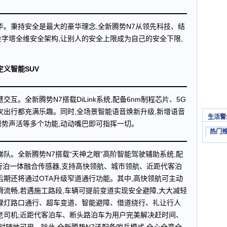
华。秉持安全是最大的豪华理念,全新腾势N7从领先科技、结
字塔全维安全架构,让别人的安全上限成为自己的安全下限,
义智能SUV
互。全新腾势N7搭载DiLink系统,配备6nm制程芯片、5G
次出行都充满乐趣。同时,全场景智能语音焕新升级,新增语音
生活警
势声活等多个功能,动动嘴巴即可指挥一切。
热门
梯队。全新腾势N7搭载“天神之眼”高阶智能驾驶辅助系统,配
行泊一体融合传感器,支持高快领航、城市领航、近距代客泊
后期还将通过OTA升级窄道通行功能。其中,高快领航可主动
滑流畅,若遇施工路段,车辆可提前变道实现安全避障,大大减轻
绿灯路口通行、超车变道、智能避障、借道绕行、礼让行人
老司机;近距代客泊车、断头路泊车为用户完美解决赶时间、