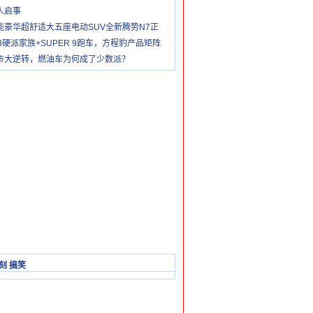
人启事
能豪华超舒适大五座电动SUV全新腾势N7正
83硬派家族+SUPER 9跑车，方程豹产品矩阵
市大逆转，燃油车为何成了少数派？
刻 搞笑