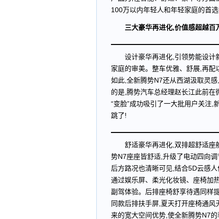
100万以内年轻人和年轻家庭的首选
三大豪华再进化,价值感超越百
设计豪华再进化,引领势能设计
家庭的审美。整车优雅、舒展,再配
如此,全新腾势N7还从西湖汲取灵
的是,腾势汽车总经理赵长江此前在
“变脸”成功吸引了一大批用户关注
跳了!
舒适豪华再进化,双排超舒适座舱
势N7座座皆舒适,升级了电动四向
后方路况也清晰可见,结合5D云感
通过娱乐屏、柔光化妆镜、座椅加热
副驾体验。后排座椅舒享待遇同样提
同款后排扶手屏,夏天打开座椅通风
来的宽大空间优势,使全新腾势N7