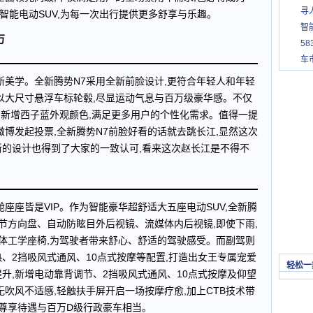
寻
智能电动SUV,为每一次出行提供更多舒享与乐趣。
智
万
5
车
新美学。全新腾势N7采用全新前脸设计,更符合年轻人和年轻
以大尺寸悬浮车标轮毂,尽显运动气息与百万级豪华感。不仅
感,新增西子蓝外观颜色,满足更多用户的个性化需求。值得一提
微博发起投票,全新腾势N7前脸好看的话就去跳长江,显然这次
,新的设计也得到了大家的一致认可,看来这次赵长江是不得不
座座皆是VIP。作为智能豪华超舒适大五座电动SUV,全新腾
调节方向盘、自动防眩目外后视镜、流媒体内后视镜,即使下雨,
人体工学座椅,为驾驶者带来舒心、舒适的驾驶感受。而副驾则
、2挡吸风式通风、10点式按摩等配置,打造出女王专属宠爱
轻松一
升,新增电动靠背调节、2挡吸风式通风、10点式按摩及仰望
无吹风不适感,轻触扶手屏开启一场按摩疗愈,加上CTB技术带
的尊享待遇与百万D级行政豪车相当。