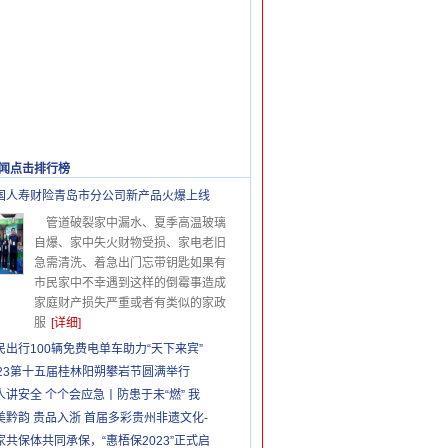
闻点击排行榜
更多>>
国人寿财险青岛市分公司新产品火爆上线
管道破裂家中漏水、夏季高温玻璃
自爆、家中失火财物受损、家电老旧
急需清洗、着急出门忘带钥匙如果有
市民家中不幸遇到这样的倒霉事造成
家庭财产损失严重或者有类似的家政
服
[详细]
民出行100辆免费电单车助力“天下来宾”
023第十五届桂林阳朔攀岩节圆满举行
人讲安全 个个会应急丨防患于未“燃” 我
美黔韵 贵品入浙 首届多彩贵州非遗文化-
家共保体共同承保，“惠梧保2023”正式启