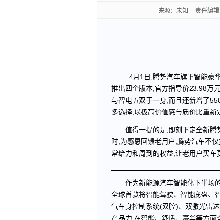
来源：未知 责任编辑：系统
4月1日,腾势汽车旗下智能豪
推出四个版本,官方指导价23.98万
与智电五双于一身,而且还新增了55
多选择,以极高价值感与质价比重新
值得一提的是,即刻下定全新腾势
时,为感恩回馈老用户,腾势汽车不仅
常给力和周到的权益,让老用户买车
作为新能源汽车智能化下半场的
全球首款将智能驾驶、智能底盘、智
气车身控制系统(双腔)、双激光雷
产品力,在智能、舒适、豪华等方面