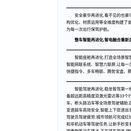
安全豪华再进化,看不见的也豪
构优化、材质运用等全维度构建了金
为每一次出行保驾护航。
整车智能再进化,智电融合重新定
智能座舱再进化,打造全场景智慧交
智能网联系统、智慧六联屏,让每一
快捷指令、多车畅联、腾势宝盒、腾
智能驾驶再进化,稳坐智驾第一
备超远距高精度双激光雷达等33个
车、断头路泊车等全场景驾驶辅助,
变道超车高效安全,智能上下匝道丝
驾驶员驾驶疲劳;城市领航可完成红
和非机动车等驾驶任务,让新手秒变