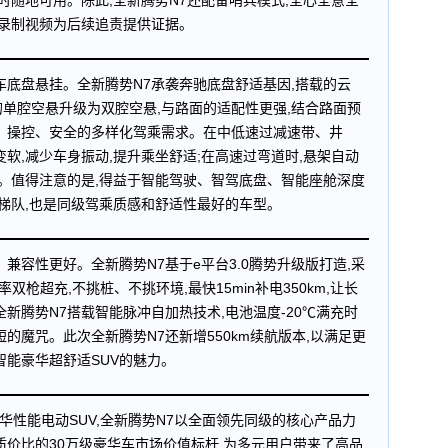
时随地可用。除此,全新腾势N7还配备哨兵模式,全心全意全
动录制视频为后续追责提供证据。
车底盘悬挂。全新腾势N7承袭奔驰底盘舒适基因,搭载的云
的单腔空悬升级为双腔空悬,与路面的适配性更强,结合路面预
、操控、安全的多样化驾乘需求。在中低速过减速带、井
软,减少车身振动,提升乘坐舒适;在高速过弯道时,悬架自动
性。值得注意的是,得益于智能驾驶、智驾底盘、智能座舱深度
一梯队,也是同级驾乘质感和舒适性最好的车型。
兼容性更好。全新腾势N7基于e平台3.0腾势升级版打造,采
双枪超充,不挑桩、不挑环境,最快15min补电350km,让长
新腾势N7搭载智能脉冲自加热技术,电池温度-20℃满充时
短的魔咒。此次全新腾势N7还新增550km续航版本,以满足更
智能豪华超舒适SUV的魅力。
华性能电动SUV,全新腾势N7以全面领先同级的核心产品力
质价比的30万级豪华车市场价值标杆,为多元用户带来了高品